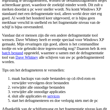
regelmatig te defragmenteren, worden de bestandsfragmenten netjes
achterelkaar gezet, waardoor de zoektijd minder wordt. Dit zult u
merken doordat u pc weer sneller wordt. Nu komt Windows XP
standaard met een defragmentatie tool, alleen werkt deze niet erg
goed. Al wordt het honderd keer uitgevoerd, er is bijna geen
merkbaar verschil in snelheid en het fragmentatie niveau van de
schijf is bijna onveranderd.
Vandaar dat er mensen zijn die een andere defragmentatie tool
wensen. Dave Whitney heeft er eentje speciaal voor Windows XP
gemaakt. Mijn ervaringen zijn goed, alleen is het commandline
tooltje en wie gebruikt deze tegenwoordig nog? Daarom heb ik een
batch bestand
opgesteld, waarmee u samen met de defragmentatie
tool van
Dave Whitney
alle schijven van uw pc gedefragmenteerd
worden.
Tips om het defragmeteren te versnellen:
maak backups van oude bestanden op cd-/dvd-rom en
verwijder vervolgens deze bestanden
verwijder alle onnodige bestanden
verwijder alle onnodige applicaties
sluit alle applicaties en
services
start het defragmenteren en doe verlopig niets met de pc
Afhankelijk van de schijfomvang en het fragmentatie niveau kan dit