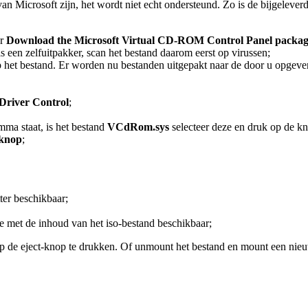
n Microsoft zijn, het wordt niet echt ondersteund. Zo is de bijgeleverd
ar
Download the Microsoft Virtual CD-ROM Control Panel packa
is een zelfuitpakker, scan het bestand daarom eerst op virussen;
p het bestand. Er worden nu bestanden uitgepakt naar de door u opgev
Driver Control
;
ma staat, is het bestand
VCdRom.sys
selecteer deze en druk op de k
knop
;
ter beschikbaar;
e met de inhoud van het iso-bestand beschikbaar;
op de eject-knop te drukken. Of unmount het bestand en mount een nie