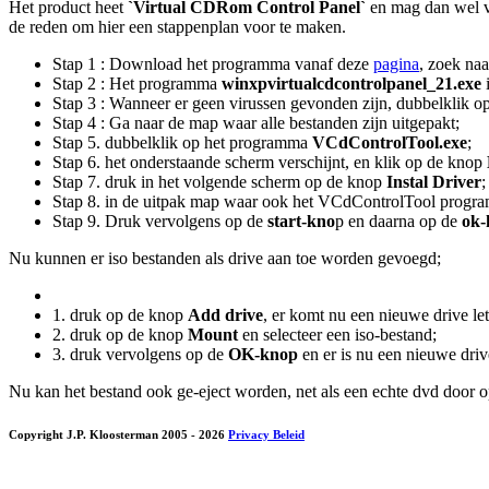
Het product heet
`Virtual CDRom Control Panel`
en mag dan wel va
de reden om hier een stappenplan voor te maken.
Stap 1 : Download het programma vanaf deze
pagina
, zoek na
Stap 2 : Het programma
winxpvirtualcdcontrolpanel_21.exe
Stap 3 : Wanneer er geen virussen gevonden zijn, dubbelklik o
Stap 4 : Ga naar de map waar alle bestanden zijn uitgepakt;
Stap 5. dubbelklik op het programma
VCdControlTool.exe
;
Stap 6. het onderstaande scherm verschijnt, en klik op de knop
Stap 7. druk in het volgende scherm op de knop
Instal Driver
;
Stap 8. in de uitpak map waar ook het VCdControlTool program
Stap 9. Druk vervolgens op de
start-kno
p en daarna op de
ok-
Nu kunnen er iso bestanden als drive aan toe worden gevoegd;
1. druk op de knop
Add drive
, er komt nu een nieuwe drive let
2. druk op de knop
Mount
en selecteer een iso-bestand;
3. druk vervolgens op de
OK-knop
en er is nu een nieuwe driv
Nu kan het bestand ook ge-eject worden, net als een echte dvd door 
Copyright J.P. Kloosterman 2005
- 2026
Privacy Beleid