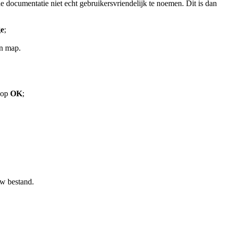
e documentatie niet echt gebruikersvriendelijk te noemen. Dit is dan
ge
;
en map.
nop
OK
;
uw bestand.