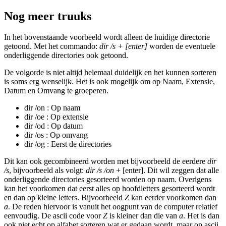
Nog meer truuks
In het bovenstaande voorbeeld wordt alleen de huidige directorie
getoond. Met het commando:
dir /s + [enter]
worden de eventuele
onderliggende directories ook getoond.
De volgorde is niet altijd helemaal duidelijk en het kunnen sorteren
is soms erg wenselijk. Het is ook mogelijk om op Naam, Extensie,
Datum en Omvang te groeperen.
dir /on : Op naam
dir /oe : Op extensie
dir /od : Op datum
dir /os : Op omvang
dir /og : Eerst de directories
Dit kan ook gecombineerd worden met bijvoorbeeld de eerdere
dir
/s
, bijvoorbeeld als volgt:
dir /s /on
+ [enter]. Dit wil zeggen dat alle
onderliggende directories gesorteerd worden op naam. Overigens
kan het voorkomen dat eerst alles op hoofdletters gesorteerd wordt
en dan op kleine letters. Bijvoorbeeld
Z
kan eerder voorkomen dan
a
. De reden hiervoor is vanuit het oogpunt van de computer relatief
eenvoudig. De ascii code voor
Z
is kleiner dan die van
a
. Het is dan
ook niet echt op alfabet sorteren wat er gedaan wordt, maar op ascii