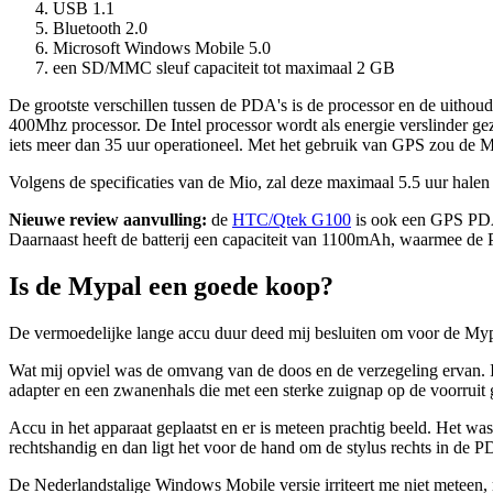
USB 1.1
Bluetooth 2.0
Microsoft Windows Mobile 5.0
een SD/MMC sleuf capaciteit tot maximaal 2 GB
De grootste verschillen tussen de PDA's is de processor en de uith
400Mhz processor. De Intel processor wordt als energie verslinder gez
iets meer dan 35 uur operationeel. Met het gebruik van GPS zou de My
Volgens de specificaties van de Mio, zal deze maximaal 5.5 uur halen 
Nieuwe review aanvulling:
de
HTC/Qtek G100
is ook een GPS PDA 
Daarnaast heeft de batterij een capaciteit van 1100mAh, waarmee de 
Is de Mypal een goede koop?
De vermoedelijke lange accu duur deed mij besluiten om voor de Myp
Wat mij opviel was de omvang van de doos en de verzegeling ervan. I
adapter en een zwanenhals die met een sterke zuignap op de voorruit g
Accu in het apparaat geplaatst en er is meteen prachtig beeld. Het was
rechtshandig en dan ligt het voor de hand om de stylus rechts in de P
De Nederlandstalige Windows Mobile versie irriteert me niet meteen, m