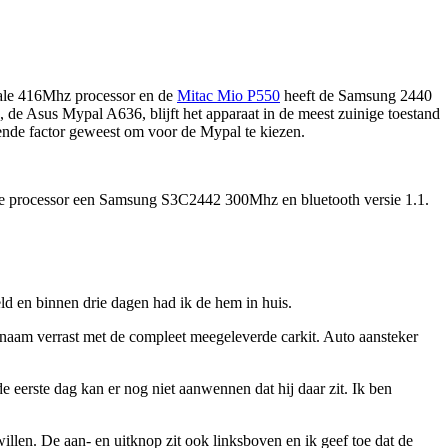
cale 416Mhz processor en de
Mitac Mio P550
heeft de Samsung 2440
, de Asus Mypal A636, blijft het apparaat in de meest zuinige toestand
vende factor geweest om voor de Mypal te kiezen.
 de processor een Samsung S3C2442 300Mhz en bluetooth versie 1.1.
ld en binnen drie dagen had ik de hem in huis.
enaam verrast met de compleet meegeleverde carkit. Auto aansteker
de eerste dag kan er nog niet aanwennen dat hij daar zit. Ik ben
illen. De aan- en uitknop zit ook linksboven en ik geef toe dat de