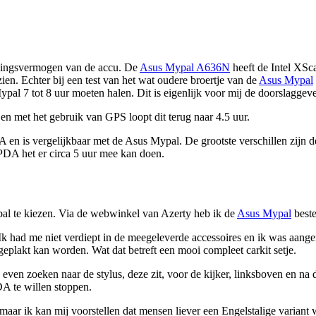
oudingsvermogen van de accu. De
Asus Mypal A636N
heeft de Intel XS
ien. Echter bij een test van het wat oudere broertje van de
Asus Mypal
pal 7 tot 8 uur moeten halen. Dit is eigenlijk voor mij de doorslagge
en met het gebruik van GPS loopt dit terug naar 4.5 uur.
en is vergelijkbaar met de Asus Mypal. De grootste verschillen zijn
PDA het er circa 5 uur mee kan doen.
al te kiezen. Via de webwinkel van Azerty heb ik de
Asus Mypal
beste
k had me niet verdiept in de meegeleverde accessoires en ik was aang
eplakt kan worden. Wat dat betreft een mooi compleet carkit setje.
 even zoeken naar de stylus, deze zit, voor de kijker, linksboven en na 
DA te willen stoppen.
aar ik kan mij voorstellen dat mensen liever een Engelstalige variant w