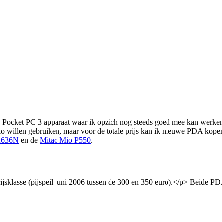
en Pocket PC 3 apparaat waar ik opzich nog steeds goed mee kan werken
 willen gebruiken, maar voor de totale prijs kan ik nieuwe PDA kopen.
A636N
en de
Mitac Mio P550
.
rijsklasse (pijspeil juni 2006 tussen de 300 en 350 euro).</p> Beide P