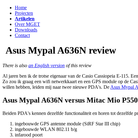
Home
Projecten
Artikelen
Over MGET
Downloads
Contact
Asus Mypal A636N review
There is also
an English version
of this review
Al jaren ben ik de trotse eigenaar van de Casio Cassiopeia E-115. E
Zo zou ik graag een wifi netwerkkaart en een GPS module op de Casio
willen hebben, leiden mij naar twee nieuwe PDA's. De
Asus Mypal 
Asus Mypal A636N versus Mitac Mio P550
Beiden PDA's kennen dezelfde functionaliteit en horen tot dezelfde p
ingebouwde GPS antenne module (SiRF Star III chip)
ingebouwde WLAN 802.11 b/g
infarood poort