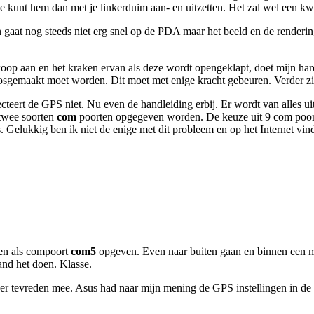
 Je kunt hem dan met je linkerduim aan- en uitzetten. Het zal wel een k
en gaat nog steeds niet erg snel op de PDA maar het beeld en de render
p aan en het kraken ervan als deze wordt opengeklapt, doet mijn haren
osgemaakt moet worden. Dit moet met enige kracht gebeuren. Verder zit 
ert de GPS niet. Nu even de handleiding erbij. Er wordt van alles uit
 twee soorten
com
poorten opgegeven worden. De keuze uit 9 com poor
 Gelukkig ben ik niet de enige met dit probleem en op het Internet vi
en als compoort
com5
opgeven. Even naar buiten gaan en binnen een mi
tand het doen. Klasse.
 er tevreden mee. Asus had naar mijn mening de GPS instellingen in d