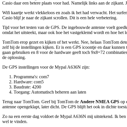
Casio daar een betere plaats voor had. Namelijk links aan de zijkant.
Wifi kaartje werkt vlekkeloos en zoals ik het had verwacht. Het surf
Casio blijf je naar de zijkant scrollen. Dit is een hele verbetering.
Tijd voor het testen van de GPS. De ingebouwde antenne voelt goedkoo
omdat het uitsteekt, maar ook hoe het vastgeklemd wordt en hoe het l
TomTom erop gezet en kijken of het werkt. Nee, helaas TomTom detecte
zelf bij de instellingen kijken. Er is een GPS icoontje en daar kunnen
gaan gebruiken en 8 voor de hardware geeft toch 9x8=72 combinaties.
de oplossing.
De GPS instellingen voor de Mypal A636N zijn:
Programma's: com7
Hardware: com5
Baudrate: 4200
Toegang: Automatisch beheren aan laten
Terug naar TomTom. Geef bij TomTom de
Andere NMEA GPS
op 
antenne opengeklapt, later dicht. De GPS blijft het ook in dichte toes
Zo na een eerste dag voldoet de Mypal A636N mij uitstekend. Ik ben
wel te vinden.