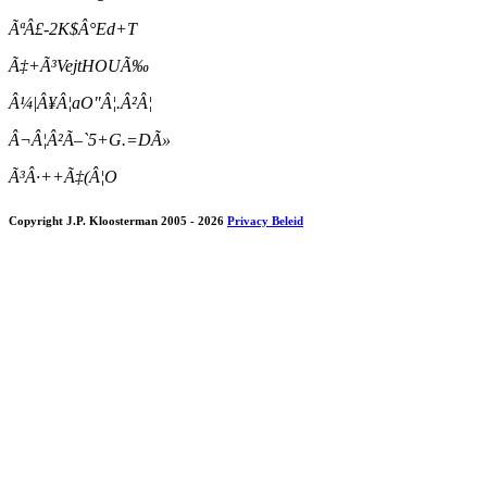
ÃªÂ£-2K$Â°Ed+T
Ã‡+Ã³VejtHOUÃ‰
Â¼|Â¥Â¦aO"Â¦.Â²Â¦
Â¬Â¦Â²Ã–`5+G.=DÃ»
Ã³Â·++Ã‡(Â¦O
Copyright J.P. Kloosterman 2005
- 2026
Privacy Beleid