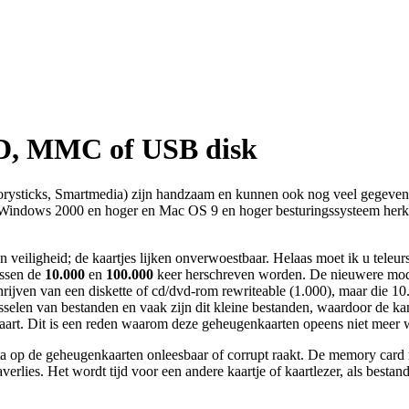
SD, MMC of USB disk
ticks, Smartmedia) zijn handzaam en kunnen ook nog veel gegevens be
indows 2000 en hoger en Mac OS 9 en hoger besturingssysteem herkent
eiligheid; de kaartjes lijken onverwoestbaar. Helaas moet ik u teleurst
ussen de
10.000
en
100.000
keer herschreven worden. De nieuwere mo
hrijven van een diskette of cd/dvd-rom rewriteable (1.000), maar die 10
wisselen van bestanden en vaak zijn dit kleine bestanden, waardoor de k
e kaart. Dit is een reden waarom deze geheugenkaarten opeens niet meer
ta op de geheugenkaarten onleesbaar of corrupt raakt. De memory card r
verlies. Het wordt tijd voor een andere kaartje of kaartlezer, als besta