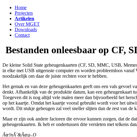
Home
Projecten
Artikelen
Over MGET
Downloads
Contact
Bestanden onleesbaar op CF, 
De kleine Solid State geheugenkaarten (CF, SD, MMC, USB, Memeorys
in elke met USB uitgeruste computer en worden probleemloos vanaf W
noodzakelijk om daar de juiste rechten voor te hebben.
Het gemak en van deze geheugenkaarten geeft ons een vals gevoel van v
denkt. Afhankelijk van de produktie datum, kan een geheugenkaart t
Toegeven dit is nog altijd vele malen meer dan bijvoorbeeld het hersc
op het kaartje. Omdat het kaartje vooral gebruikt wordt voor het uit
wordt. Dit stukje geheugen zal veel sneller slijten dan de rest van d
Maar er zijn ook andere factoren die ervoor kunnen zorgen, dat de da
geheugenkaarten. Ik heb er ondertussen drie versleten met telkens data
Ãœ!nÃ´&Ãœg-.O