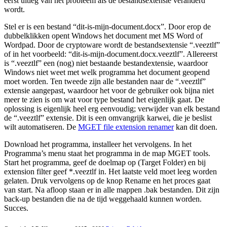
eerst uitleg van het probleem als de bestandsextensie veranderd
wordt.
Stel er is een bestand “dit-is-mijn-document.docx”. Door erop de
dubbelklikken opent Windows het document met MS Word of
Wordpad. Door de cryptoware wordt de bestandsextensie “.veeztlf”
of in het voorbeeld: “dit-is-mijn-document.docx.veeztlf”. Allereerst
is “.veeztlf” een (nog) niet bestaande bestandextensie, waardoor
Windows niet weet met welk programma het document geopend
moet worden. Ten tweede zijn alle bestanden naar de “.veeztlf”
extensie aangepast, waardoor het voor de gebruiker ook bijna niet
meer te zien is om wat voor type bestand het eigenlijk gaat. De
oplossing is eigenlijk heel erg eenvoudig; verwijder van elk bestand
de “.veeztlf” extensie. Dit is een omvangrijk karwei, die je beslist
wilt automatiseren. De
MGET file extension renamer
kan dit doen.
Download het programma, installeer het vervolgens. In het
Programma’s menu staat het programma in de map MGET tools.
Start het programma, geef de doelmap op (Target Folder) en bij
extension filter geef *.veeztlf in. Het laatste veld moet leeg worden
gelaten. Druk vervolgens op de knop Rename en het proces gaat
van start. Na afloop staan er in alle mappen .bak bestanden. Dit zijn
back-up bestanden die na de tijd weggehaald kunnen worden.
Succes.