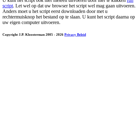
U kunt het script ook hier meteen uitvoeren door hier te klikken
run
script
. Let wel op dat uw browser het script wel mag gaan uitvoeren.
Anders moet u het script eerst downloaden door met u
rechtermuisknop het bestand op te slaan. U kunt het script daarna op
uw eigen computer uitvoeren.
Copyright J.P. Kloosterman 2005
- 2026
Privacy Beleid