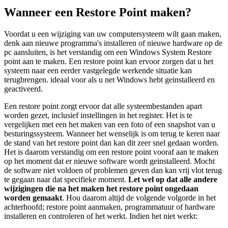
Wanneer een Restore Point maken?
Voordat u een wijziging van uw computersysteem wilt gaan maken,
denk aan nieuwe programma's installeren of nieuwe hardware op de
pc aansluiten, is het verstandig om een Windows System Restore
point aan te maken. Een restore point kan ervoor zorgen dat u het
systeem naar een eerder vastgelegde werkende situatie kan
terugbrengen. ideaal voor als u net Windows hebt geinstalleerd en
geactiveerd.
Een restore point zorgt ervoor dat alle systeembestanden apart
worden gezet, inclusief instellingen in het register. Het is te
vergelijken met een het maken van een foto of een snapshot van u
besturingssysteem. Wanneer het wenselijk is om terug te keren naar
de stand van het restore point dan kan dit zeer snel gedaan worden.
Het is daarom verstandig om een restore point vooraf aan te maken
op het moment dat er nieuwe software wordt geinstalleerd. Mocht
de software niet voldoen of problemen geven dan kan vrij vlot terug
te gegaan naar dat specifieke moment.
Let wel op dat alle andere
wijzigingen die na het maken het restore point ongedaan
worden gemaakt
. Hou daarom altijd de volgende volgorde in het
achterhoofd; restore point aanmaken, programmatuur of hardware
installeren en controleren of het werkt. Indien het niet werkt: