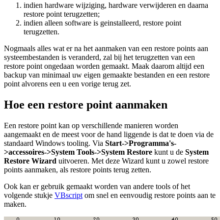
indien hardware wijziging, hardware verwijderen en daarna
restore point terugzetten;
indien alleen software is geinstalleerd, restore point
terugzetten.
Nogmaals alles wat er na het aanmaken van een restore points aan
systeembestanden is veranderd, zal bij het terugzetten van een
restore point ongedaan worden gemaakt. Maak daarom altijd een
backup van minimaal uw eigen gemaakte bestanden en een restore
point alvorens een u een vorige terug zet.
Hoe een restore point aanmaken
Een restore point kan op verschillende manieren worden
aangemaakt en de meest voor de hand liggende is dat te doen via de
standaard Windows tooling. Via
Start->Programma's-
>accessoires->System Tools->System Restore
kunt u de
System
Restore Wizard
uitvoeren. Met deze Wizard kunt u zowel restore
points aanmaken, als restore points terug zetten.
Ook kan er gebruik gemaakt worden van andere tools of het
volgende stukje
VBscript
om snel en eenvoudig restore points aan te
maken.