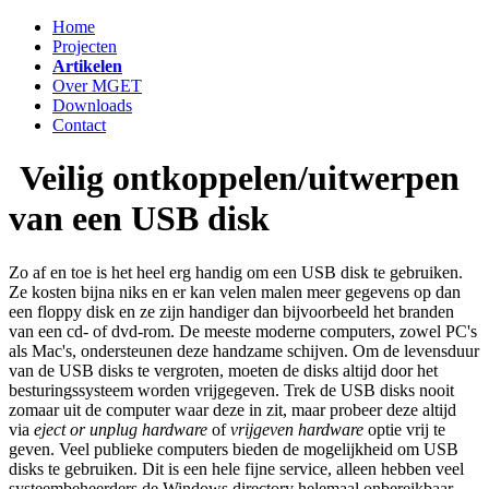
Home
Projecten
Artikelen
Over MGET
Downloads
Contact
Veilig ontkoppelen/uitwerpen
van een USB disk
Zo af en toe is het heel erg handig om een USB disk te gebruiken.
Ze kosten bijna niks en er kan velen malen meer gegevens op dan
een floppy disk en ze zijn handiger dan bijvoorbeeld het branden
van een cd- of dvd-rom. De meeste moderne computers, zowel PC's
als Mac's, ondersteunen deze handzame schijven. Om de levensduur
van de USB disks te vergroten, moeten de disks altijd door het
besturingssysteem worden vrijgegeven. Trek de USB disks nooit
zomaar uit de computer waar deze in zit, maar probeer deze altijd
via
eject or unplug hardware
of
vrijgeven hardware
optie vrij te
geven. Veel publieke computers bieden de mogelijkheid om USB
disks te gebruiken. Dit is een hele fijne service, alleen hebben veel
systeembeheerders de Windows directory helemaal onbereikbaar