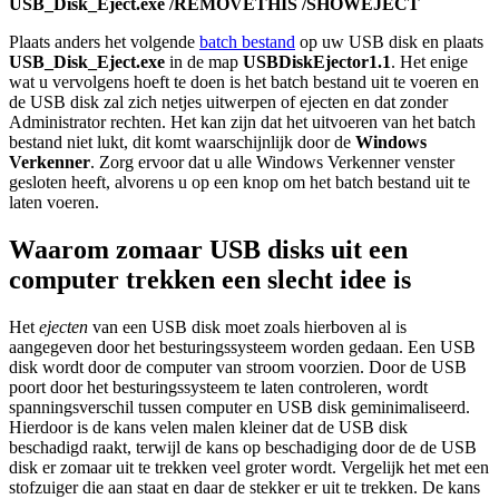
USB_Disk_Eject.exe /REMOVETHIS /SHOWEJECT
Plaats anders het volgende
batch bestand
op uw USB disk en plaats
USB_Disk_Eject.exe
in de map
USBDiskEjector1.1
. Het enige
wat u vervolgens hoeft te doen is het batch bestand uit te voeren en
de USB disk zal zich netjes uitwerpen of ejecten en dat zonder
Administrator rechten. Het kan zijn dat het uitvoeren van het batch
bestand niet lukt, dit komt waarschijnlijk door de
Windows
Verkenner
. Zorg ervoor dat u alle Windows Verkenner venster
gesloten heeft, alvorens u op een knop om het batch bestand uit te
laten voeren.
Waarom zomaar USB disks uit een
computer trekken een slecht idee is
Het
ejecten
van een USB disk moet zoals hierboven al is
aangegeven door het besturingssysteem worden gedaan. Een USB
disk wordt door de computer van stroom voorzien. Door de USB
poort door het besturingssysteem te laten controleren, wordt
spanningsverschil tussen computer en USB disk geminimaliseerd.
Hierdoor is de kans velen malen kleiner dat de USB disk
beschadigd raakt, terwijl de kans op beschadiging door de de USB
disk er zomaar uit te trekken veel groter wordt. Vergelijk het met een
stofzuiger die aan staat en daar de stekker er uit te trekken. De kans