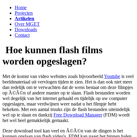
Home
Projecten
Artikelen
Over MGET
Downloads
Contact
Hoe kunnen flash films
worden opgeslagen?
Met de komst van video websites zoals bijvoorbeeld
Youtube
is veel
beeldmateriaal uit vervlogen tijden te zien. Het is dan ook niet meer
dan redelijk om te verwachten dat de wens bestaat om deze filmpjes
op Ã©Ã©n of andere manier op te slaan. Flash bestanden worden
wel degelijk van het internet gehaald en tijdelijk op uw computer
opgeslagen, maar verdwijnen weer nadat u het filmpje hebt
bekeken. Met een aantal truuks zijn de flash bestanden uiteindelijk
wel op te slaan en dankzij
Free Download Manager
(FDM) wordt
het wel heel gemakkelijk gemaakt.
Deze download tool kan veel en Ã©Ã©n van de dingen is het
kunnen opslaan van flash video's. FDM kan naast het binnen halen