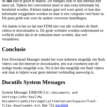
de
size
niet te groot te maken. De filmpjes zien er dan meestal niet
meer uit. Tijdens het converteren moet er dan extra informatie bij
berekend worden. Kleiner maken gaat wel weer goed, er kan dan
informatie weggelaten worden en daar is een computer veel beter in.
Dit punt geldt ook voor de andere conversie instellingen.
Als laatste is het zo dat met FDM niet van alle websites de flash
videos te downloaden is. De grote websites worden ondersteund en
wellicht zullen dat in de toekomst meer worden, dan wel
veranderen.
Conclusie
Free Download Manager maakt het voor iedereen mogelijk om flash
videos van het internet te downloaden, iets wat voorheen met de
nodige truuks mogelijk was. Nu is het dus mogelijk om flash videos
ook daar te kijken waar geen internet verbinding aanwezig is.
Docutils System Messages
System Message: ERROR/3 (
C:\Documents and
Settings\John-Paul\My
Documents\websites\mget\artikelen\workspace\flash-
, line 72);
backlink
films-downloaden.txt