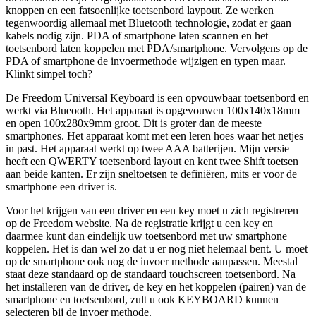
knoppen en een fatsoenlijke toetsenbord laypout. Ze werken
tegenwoordig allemaal met Bluetooth technologie, zodat er gaan
kabels nodig zijn. PDA of smartphone laten scannen en het
toetsenbord laten koppelen met PDA/smartphone. Vervolgens op de
PDA of smartphone de invoermethode wijzigen en typen maar.
Klinkt simpel toch?
De Freedom Universal Keyboard is een opvouwbaar toetsenbord en
werkt via Blueooth. Het apparaat is opgevouwen 100x140x18mm
en open 100x280x9mm groot. Dit is groter dan de meeste
smartphones. Het apparaat komt met een leren hoes waar het netjes
in past. Het apparaat werkt op twee AAA batterijen. Mijn versie
heeft een QWERTY toetsenbord layout en kent twee Shift toetsen
aan beide kanten. Er zijn sneltoetsen te definiëren, mits er voor de
smartphone een driver is.
Voor het krijgen van een driver en een key moet u zich registreren
op de Freedom website. Na de registratie krijgt u een key en
daarmee kunt dan eindelijk uw toetsenbord met uw smartphone
koppelen. Het is dan wel zo dat u er nog niet helemaal bent. U moet
op de smartphone ook nog de invoer methode aanpassen. Meestal
staat deze standaard op de standaard touchscreen toetsenbord. Na
het installeren van de driver, de key en het koppelen (pairen) van de
smartphone en toetsenbord, zult u ook KEYBOARD kunnen
selecteren bij de invoer methode.