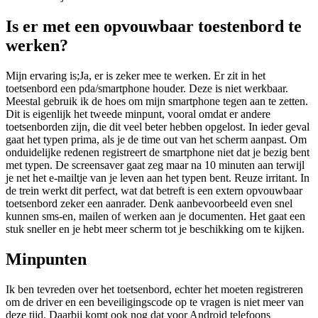
Is er met een opvouwbaar toestenbord te
werken?
Mijn ervaring is;Ja, er is zeker mee te werken. Er zit in het
toetsenbord een pda/smartphone houder. Deze is niet werkbaar.
Meestal gebruik ik de hoes om mijn smartphone tegen aan te zetten.
Dit is eigenlijk het tweede minpunt, vooral omdat er andere
toetsenborden zijn, die dit veel beter hebben opgelost. In ieder geval
gaat het typen prima, als je de time out van het scherm aanpast. Om
onduidelijke redenen registreert de smartphone niet dat je bezig bent
met typen. De screensaver gaat zeg maar na 10 minuten aan terwijl
je net het e-mailtje van je leven aan het typen bent. Reuze irritant. In
de trein werkt dit perfect, wat dat betreft is een extern opvouwbaar
toetsenbord zeker een aanrader. Denk aanbevoorbeeld even snel
kunnen sms-en, mailen of werken aan je documenten. Het gaat een
stuk sneller en je hebt meer scherm tot je beschikking om te kijken.
Minpunten
Ik ben tevreden over het toetsenbord, echter het moeten registreren
om de driver en een beveiligingscode op te vragen is niet meer van
deze tijd. Daarbij komt ook nog dat voor Android telefoons