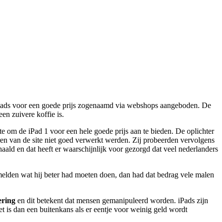
n iPads voor een goede prijs zogenaamd via webshops aangeboden. De
en zuivere koffie is.
tte om de iPad 1 voor een hele goede prijs aan te bieden. De oplichter
en van de site niet goed verwerkt werden. Zij probeerden vervolgens
ehaald en dat heeft er waarschijnlijk voor gezorgd dat veel nederlanders
et melden wat hij beter had moeten doen, dan had dat bedrag vele malen
ering
en dit betekent dat mensen gemanipuleerd worden. iPads zijn
t is dan een buitenkans als er eentje voor weinig geld wordt