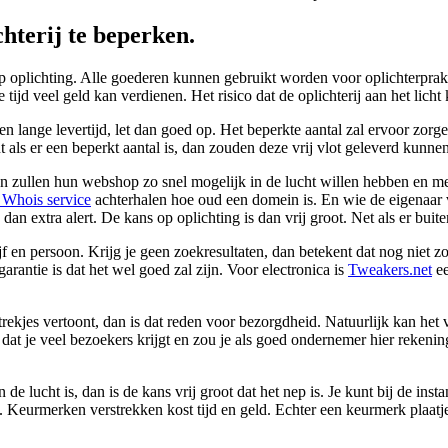
chterij te beperken.
op oplichting. Alle goederen kunnen gebruikt worden voor oplichterpra
ijd veel geld kan verdienen. Het risico dat de oplichterij aan het licht 
en lange levertijd, let dan goed op. Het beperkte aantal zal ervoor zor
nt als er een beperkt aantal is, dan zouden deze vrij vlot geleverd kunn
en zullen hun webshop zo snel mogelijk in de lucht willen hebben en me
Whois service
achterhalen hoe oud een domein is. En wie de eigenaar v
dan extra alert. De kans op oplichting is dan vrij groot. Net als er bui
en persoon. Krijg je geen zoekresultaten, dan betekent dat nog niet zove
arantie is dat het wel goed zal zijn. Voor electronica is
Tweakers.net
ee
ekjes vertoont, dan is dat reden voor bezorgdheid. Natuurlijk kan het
 dat je veel bezoekers krijgt en zou je als goed ondernemer hier reken
e lucht is, dan is de kans vrij groot dat het nep is. Je kunt bij de in
. Keurmerken verstrekken kost tijd en geld. Echter een keurmerk plaatje 