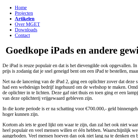
Home
Projecten
Artikelen
Over MGET
Downloads
Contact
Goedkope iPads en andere gewi
De iPad is reuze populair en dat is het dievengilde ook opgevallen.
prijs is zodanig dat je snel geneigd bent om een iPad te bestellen, ma
Net na de lancering van de iPad 2, ging een oplichter zover dat deze sp
had een webdesign bedrijf ingehuurd om de webshop te maken. Omdat d
de oplichter in te lichten. Deze gaf niet thuis en toen ging er een lam
van deze oplichterij vrijgewaard gebleven zijn.
In die korte periode is er na schatting voor €700.000,- geld binnengeh
hoger kunnen zijn.
Kortom als iets te goed lijkt om waar te zijn, dan zal het ook niet wa
heel populair en veel mensen willen er één hebben. Waarschijnlijk we
aangeboden. Veel mensen hoeven dan ook niet lang na te denken en bes