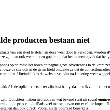
lde producten bestaan niet
 In plaats van een iPad te stelen en deze weer door te verkopen, worde
ar ze zijn dan ook weer niet zo goedkoop dat het meteen opvalt dat het ge
otjes op de radio liet horen en pagina grote advertenties in de krant ze
eze de site ook in de gaten hield ontdekte ze dat de contactformulier
pje branden. Uiteindelijk is de website vrij vlot na lancering weer wegg
aald. Als de oplichter iets beter zijn best had gedaan en ik zal hier ni
ar zijn. Oplichters maken gebruik van wat bekend staat als
social engine
erhoudt de prijs van de iPads veel mensen ervan om er één te kopen. He
tellen dan ook direct! Vooral als de voorraad beperkt is!