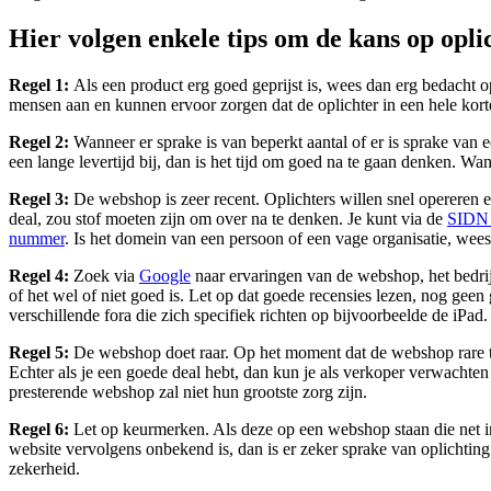
Hier volgen enkele tips om de kans op opli
Regel 1:
Als een product erg goed geprijst is, wees dan erg bedacht 
mensen aan en kunnen ervoor zorgen dat de oplichter in een hele korte t
Regel 2:
Wanneer er sprake is van beperkt aantal of er is sprake van e
een lange levertijd bij, dan is het tijd om goed na te gaan denken. Wa
Regel 3:
De webshop is zeer recent. Oplichters willen snel opereren 
deal, zou stof moeten zijn om over na te denken. Je kunt via de
SIDN 
nummer
. Is het domein van een persoon of een vage organisatie, wees 
Regel 4:
Zoek via
Google
naar ervaringen van de webshop, het bedrijf 
of het wel of niet goed is. Let op dat goede recensies lezen, nog geen g
verschillende fora die zich specifiek richten op bijvoorbeelde de iPad.
Regel 5:
De webshop doet raar. Op het moment dat de webshop rare tr
Echter als je een goede deal hebt, dan kun je als verkoper verwachten
presterende webshop zal niet hun grootste zorg zijn.
Regel 6:
Let op keurmerken. Als deze op een webshop staan die net in d
website vervolgens onbekend is, dan is er zeker sprake van oplichting
zekerheid.