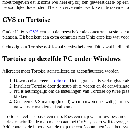
moet toegeven dat ik soms wel heel erg blij ben geweest dat ik op een
persoonlijke doeleinden. Niets is vervelender werk kwijt te raken en
CVS en Tortoise
Onder Unix is
CVS
een van de meest bekende concurrent vesions co
plaatsen. Dit betekent een extra computer met Unix erop iets wat voor 
Gelukkig kan Tortoise ook lokaal versies beheren. Dit is wat in dit ar
Tortoise op dezelfde PC onder Windows
Allereerst moet Tortoise geinstalleerd en geconfigureerd worden.
Download allereerst
Tortoise
. Het is gratis en is verkrijgbaar al
Installeer Tortoise door de setup uit te voeren en de aanwijzinge
Nu is het mogelijk om de instellingen van Tortoise op twee pla
klikken.
Geef een CVS map op (lokaal) waar u uw versies wilt gaan bewar
na waar de map terecht zal komen.
. Tortoise heeft als basis een map. Kies een map waarin uw bestanden
in de desbetreffende map meteen aan het CVS systeem wilt toevoegen. 
Add contents de inhoud van de map meteen "committen" aan het cvs sy