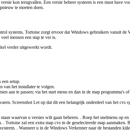
 versie kon terugvallen. Een versie beheer systeem is een must have vo
 opnieuw te moeten doen.
ntrol systems. Tortoise zorgt ervoor dat Windows gebruikers vanuit
veel mensen een stap te ver is.
tikel verder uitgewerkt wordt.
s een setup.
n van het installater te volgen.
atsen aan te passen; via het start menu en dan in de map programma's 
en. Screenshot Let op dat dit een belangrijk onderdeel van het cvs sy
 staan waarvan u versies wilt gaan beheren. . Roep het snelmenu op en 
. Tortoise zal een extra map cvs in de geselecteerde map aanmaken. Bli
steem. . Wanneer u in de Windows Verkenner naar de bestanden kijkt d