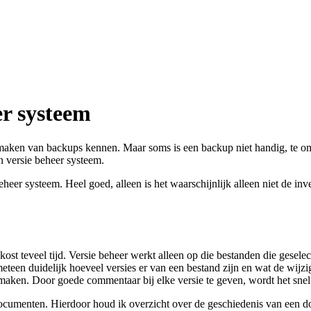
er systeem
ken van backups kennen. Maar soms is een backup niet handig, te omsla
n versie beheer systeem.
eheer systeem. Heel goed, alleen is het waarschijnlijk alleen niet de i
kost teveel tijd. Versie beheer werkt alleen op die bestanden die gesele
meteen duidelijk hoeveel versies er van een bestand zijn en wat de wijz
aken. Door goede commentaar bij elke versie te geven, wordt het snel 
documenten. Hierdoor houd ik overzicht over de geschiedenis van een d