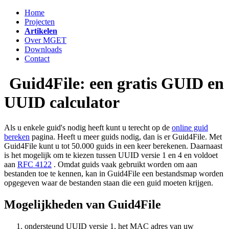
Home
Projecten
Artikelen
Over MGET
Downloads
Contact
Guid4File: een gratis GUID en
UUID calculator
Als u enkele guid's nodig heeft kunt u terecht op de
online guid
bereken
pagina. Heeft u meer guids nodig, dan is er Guid4File. Met
Guid4File kunt u tot 50.000 guids in een keer berekenen. Daarnaast
is het mogelijk om te kiezen tussen UUID versie 1 en 4 en voldoet
aan
RFC 4122
. Omdat guids vaak gebruikt worden om aan
bestanden toe te kennen, kan in Guid4File een bestandsmap worden
opgegeven waar de bestanden staan die een guid moeten krijgen.
Mogelijkheden van Guid4File
ondersteund UUID versie 1, het MAC adres van uw