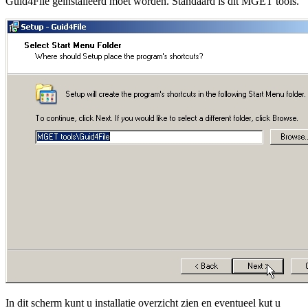
Guid4File geinstalleerd moet worden. Standaard is dit MGET tools.
In dit scherm kunt u installatie overzicht zien en eventueel kut u