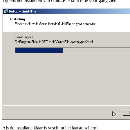
Tijdens het installeren van Guid4File kunt u de voortgang zien.
Als de installatie klaar is veschijnt het laatste scherm.