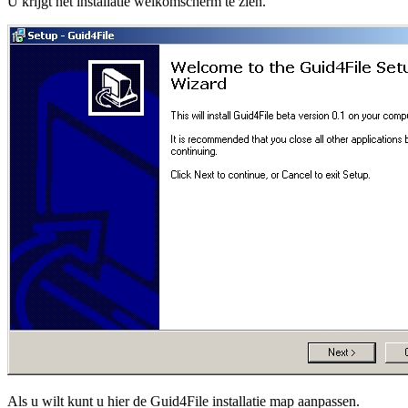
U krijgt het installatie welkomscherm te zien.
Als u wilt kunt u hier de Guid4File installatie map aanpassen.