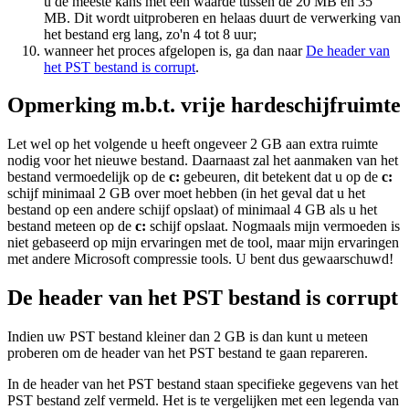
u de meeste kans met een waarde tussen de 20 MB en 35
MB. Dit wordt uitproberen en helaas duurt de verwerking van
het bestand erg lang, zo'n 4 tot 8 uur;
wanneer het proces afgelopen is, ga dan naar
De header van
het PST bestand is corrupt
.
Opmerking m.b.t. vrije hardeschijfruimte
Let wel op het volgende u heeft ongeveer 2 GB aan extra ruimte
nodig voor het nieuwe bestand. Daarnaast zal het aanmaken van het
bestand vermoedelijk op de
c:
gebeuren, dit betekent dat u op de
c:
schijf minimaal 2 GB over moet hebben (in het geval dat u het
bestand op een andere schijf opslaat) of minimaal 4 GB als u het
bestand meteen op de
c:
schijf opslaat. Nogmaals mijn vermoeden is
niet gebaseerd op mijn ervaringen met de tool, maar mijn ervaringen
met andere Microsoft compressie tools. U bent dus gewaarschuwd!
De header van het PST bestand is corrupt
Indien uw PST bestand kleiner dan 2 GB is dan kunt u meteen
proberen om de header van het PST bestand te gaan repareren.
In de header van het PST bestand staan specifieke gegevens van het
PST bestand zelf vermeld. Het is te vergelijken met een legenda van