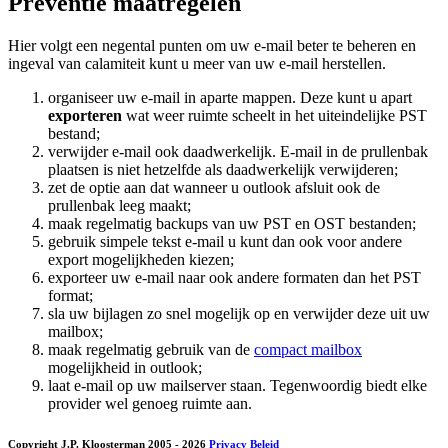
Preventie maatregelen
Hier volgt een negental punten om uw e-mail beter te beheren en
ingeval van calamiteit kunt u meer van uw e-mail herstellen.
organiseer uw e-mail in aparte mappen. Deze kunt u apart
exporteren
wat weer ruimte scheelt in het uiteindelijke PST
bestand;
verwijder e-mail ook daadwerkelijk. E-mail in de prullenbak
plaatsen is niet hetzelfde als daadwerkelijk verwijderen;
zet de optie aan dat wanneer u outlook afsluit ook de
prullenbak leeg maakt;
maak regelmatig backups van uw PST en OST bestanden;
gebruik simpele tekst e-mail u kunt dan ook voor andere
export mogelijkheden kiezen;
exporteer uw e-mail naar ook andere formaten dan het PST
format;
sla uw bijlagen zo snel mogelijk op en verwijder deze uit uw
mailbox;
maak regelmatig gebruik van de
compact mailbox
mogelijkheid in outlook;
laat e-mail op uw mailserver staan. Tegenwoordig biedt elke
provider wel genoeg ruimte aan.
Copyright J.P. Kloosterman 2005
- 2026
Privacy Beleid