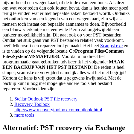
bijvoorbeeld een wegenkaart, of de index van een boek. Als deze
om wat voor reden dan ook fouten bevat, dan is het niet meer goed
terug te vinden wat er met bepaalde zaken bedoeld wordt. Ondanks
het ontbreken van een legenda van een wegenkaart, zijn wij als
mensen toch instaat om bepaalde aannames te doen. Bijvoorbeeld
een blauw vierkantje met een witte P erin zal ongetwijfeld een
parkeer mogelijkheid zijn. Dit gaat ook op voor PST bestanden.
Omdat het stuk gaan van PST bestanden relatief vaak voorkomt,
heeft Microsoft een repareer tool gemaakt. Het heet
Scanpst.exe
en
is te vinden op de volgende locatie
C:\Program Files\Common
Files\System\MSMAPI\1033
. Voordat u nu direct het
programmaatje gaat gebruiken adviseer ik het volgende:
MAAK
EEN BACKUP VAN HET PST BESTAND!
De reden is heel
simpel; scanpst.exe verwijdert namelijk alles wat het niet begrijpt!
Kortom de kans is vrij groot dat u gegevens kwijt raakt. Met de
backup kunt u nog met mogelijke andere tools het bestand
repareren. Voorbeelden zijn:
Stellar Outlook PST file recovery
Recovery Toolbox
http://www.recoverytoolbox.com/outlook.html
more tools
Alternatief: PST recovery via Exchange