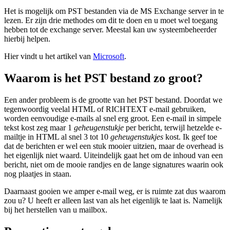
Het is mogelijk om PST bestanden via de MS Exchange server in te
lezen. Er zijn drie methodes om dit te doen en u moet wel toegang
hebben tot de exchange server. Meestal kan uw systeembeheerder
hierbij helpen.
Hier vindt u het artikel van
Microsoft
.
Waarom is het PST bestand zo groot?
Een ander probleem is de grootte van het PST bestand. Doordat we
tegenwoordig veelal HTML of RICHTEXT e-mail gebruiken,
worden eenvoudige e-mails al snel erg groot. Een e-mail in simpele
tekst kost zeg maar 1
geheugenstukje
per bericht, terwijl hetzelde e-
mailtje in HTML al snel 3 tot 10
geheugenstukjes
kost. Ik geef toe
dat de berichten er wel een stuk mooier uitzien, maar de overhead is
het eigenlijk niet waard. Uiteindelijk gaat het om de inhoud van een
bericht, niet om de mooie randjes en de lange signatures waarin ook
nog plaatjes in staan.
Daarnaast gooien we amper e-mail weg, er is ruimte zat dus waarom
zou u? U heeft er alleen last van als het eigenlijk te laat is. Namelijk
bij het herstellen van u mailbox.