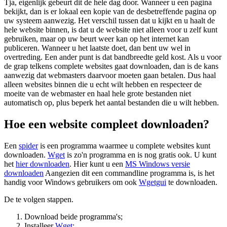
Tja, eigenlijk gebeurt dit de hele dag door. Wanneer u een pagina
bekijkt, dan is er lokaal een kopie van de desbetreffende pagina op
uw systeem aanwezig. Het verschil tussen dat u kijkt en u haalt de
hele website binnen, is dat u de website niet alleen voor u zelf kunt
gebruiken, maar op uw beurt weer kan op het internet kan
publiceren. Wanneer u het laatste doet, dan bent uw wel in
overtreding. Een ander punt is dat bandbreedte geld kost. Als u voor
de grap telkens complete websites gaat downloaden, dan is de kans
aanwezig dat webmasters daarvoor moeten gaan betalen. Dus haal
alleen websites binnen die u echt wilt hebben en respecteer de
moeite van de webmaster en haal hele grote bestanden niet
automatisch op, plus beperk het aantal bestanden die u wilt hebben.
Hoe een website compleet downloaden?
Een
spider
is een programma waarmee u complete websites kunt
downloaden.
Wget
is zo'n programma en is nog gratis ook. U kunt
het
hier downloaden
. Hier kunt u een
MS Windows versie
downloaden
Aangezien dit een commandline programma is, is het
handig voor Windows gebruikers om ook
Wgetgui
te downloaden.
De te volgen stappen.
Download beide programma's;
Installeer
Wget
;