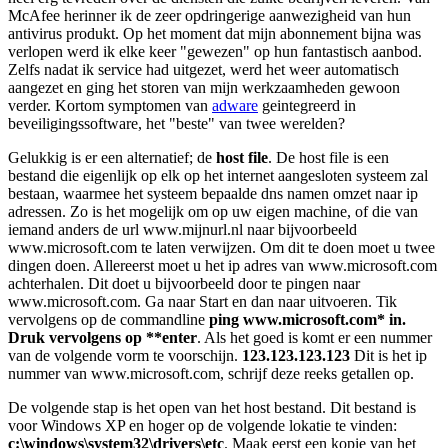
McAfee herinner ik de zeer opdringerige aanwezigheid van hun
antivirus produkt. Op het moment dat mijn abonnement bijna was
verlopen werd ik elke keer "gewezen" op hun fantastisch aanbod.
Zelfs nadat ik service had uitgezet, werd het weer automatisch
aangezet en ging het storen van mijn werkzaamheden gewoon
verder. Kortom symptomen van
adware
geintegreerd in
beveiligingssoftware, het "beste" van twee werelden?
Gelukkig is er een alternatief; de
host file
. De host file is een
bestand die eigenlijk op elk op het internet aangesloten systeem zal
bestaan, waarmee het systeem bepaalde dns namen omzet naar ip
adressen. Zo is het mogelijk om op uw eigen machine, of die van
iemand anders de url www.mijnurl.nl naar bijvoorbeeld
www.microsoft.com te laten verwijzen. Om dit te doen moet u twee
dingen doen. Allereerst moet u het ip adres van www.microsoft.com
achterhalen. Dit doet u bijvoorbeeld door te pingen naar
www.microsoft.com. Ga naar Start en dan naar uitvoeren. Tik
vervolgens op de commandline
ping www.microsoft.com* in.
Druk vervolgens op **enter
. Als het goed is komt er een nummer
van de volgende vorm te voorschijn.
123.123.123.123
Dit is het ip
nummer van www.microsoft.com, schrijf deze reeks getallen op.
De volgende stap is het open van het host bestand. Dit bestand is
voor Windows XP en hoger op de volgende lokatie te vinden:
c:\windows\system32\drivers\etc
. Maak eerst een kopie van het