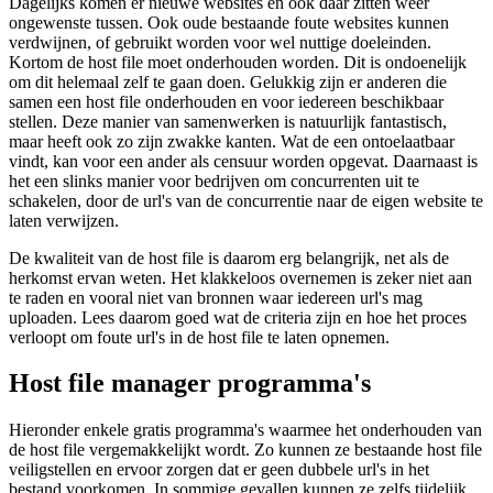
Dagelijks komen er nieuwe websites en ook daar zitten weer
ongewenste tussen. Ook oude bestaande foute websites kunnen
verdwijnen, of gebruikt worden voor wel nuttige doeleinden.
Kortom de host file moet onderhouden worden. Dit is ondoenelijk
om dit helemaal zelf te gaan doen. Gelukkig zijn er anderen die
samen een host file onderhouden en voor iedereen beschikbaar
stellen. Deze manier van samenwerken is natuurlijk fantastisch,
maar heeft ook zo zijn zwakke kanten. Wat de een ontoelaatbaar
vindt, kan voor een ander als censuur worden opgevat. Daarnaast is
het een slinks manier voor bedrijven om concurrenten uit te
schakelen, door de url's van de concurrentie naar de eigen website te
laten verwijzen.
De kwaliteit van de host file is daarom erg belangrijk, net als de
herkomst ervan weten. Het klakkeloos overnemen is zeker niet aan
te raden en vooral niet van bronnen waar iedereen url's mag
uploaden. Lees daarom goed wat de criteria zijn en hoe het proces
verloopt om foute url's in de host file te laten opnemen.
Host file manager programma's
Hieronder enkele gratis programma's waarmee het onderhouden van
de host file vergemakkelijkt wordt. Zo kunnen ze bestaande host file
veiligstellen en ervoor zorgen dat er geen dubbele url's in het
bestand voorkomen. In sommige gevallen kunnen ze zelfs tijdelijk