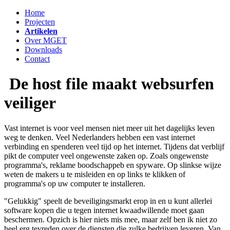
Home
Projecten
Artikelen
Over MGET
Downloads
Contact
De host file maakt websurfen
veiliger
Vast internet is voor veel mensen niet meer uit het dagelijks leven
weg te denken. Veel Nederlanders hebben een vast internet
verbinding en spenderen veel tijd op het internet. Tijdens dat verblijf
pikt de computer veel ongewenste zaken op. Zoals ongewenste
programma's, reklame boodschappeb en spyware. Op slinkse wijze
weten de makers u te misleiden en op links te klikken of
programma's op uw computer te installeren.
"Gelukkig" speelt de beveiligingsmarkt erop in en u kunt allerlei
software kopen die u tegen internet kwaadwillende moet gaan
beschermen. Opzich is hier niets mis mee, maar zelf ben ik niet zo
heel erg tevreden over de diensten die zulke bedrijven leveren. Van