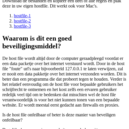
Download de bestanden en kopieer een deel of alle regels en plak
deze in uw eigen hostfile. Dit werkt ook voor Mac's.
hostfile-1
hostfile-2
hostfile-3
Waarom is dit een goed
beveiligingsmiddel?
De host file wordt altijd door de computer geraadpleegd voordat er
een data packetje over het internet verstuurd wordt. Door in de host
file "foute" url's naar bijvoorbeeld 127.0.0.1 te laten verwijzen, zal
er nooit een data pakketje over het internet verzonden worden. Dit is
beter dan een programma die dat probeert tegen te houden. Verder is
het relatief eenvoudig om de host file voor bepaalde gebruikers het
schrijfrecht te ontnemen en het kost zelfs een ervaren gebruiker
redelijk veel tijd om te bedenken dat misschien wel de host file
verantwoordelijk is voor het niet kunnen tonen van een bepaalde
website. Er wordt meestal eerst gedacht aan firewalls en proxies.
Is de host file onfeilbaar of beter is deze manier van beveiligen
onfeilbaar?