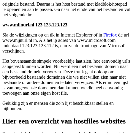
originele bestand. Daarna is het host bestand met kladblok/notepad
te openen en aan te passen. Ga naar het einde van het bestand en vul
het volgende in:
www.mijnurl.nl 123.123.123.123
Sla de wijzigingen op en tik in Internet Explorer of in
Firefox
de url
www.mijnurl.nl in. Als het ip adres van www.microsoft.com
inderdaad 123.123.123.112 is, dan zal de frontpage van Microsoft
verschijnen.
Het bovenstaande simpele voorbeeldje laat zien, hoe eenvoudig url's
aangepast kunnen worden. Nu werd een niet bestaand domein naar
een bestaand domein verwezen. Deze truuk gaat ook op om
bijvoorbeeld bestaande domeinen die we niet willen zien naar niet
bestaande of andere domeinen te laten verwijzen. Als er nu een lijst
is van ongewenste domeinen dan kunnen we die heel eenvoudig
toevoegen aan onze eigen host file.
Gelukkig zijn er mensen die zo'n lijst beschikbaar stellen en
bijhouden.
Hier een overzicht van hostfiles websites