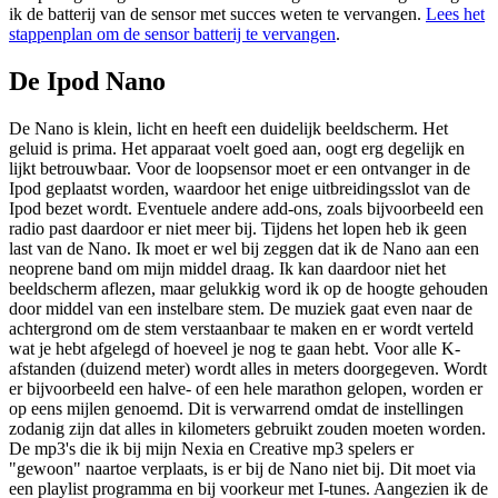
ik de batterij van de sensor met succes weten te vervangen.
Lees het
stappenplan om de sensor batterij te vervangen
.
De Ipod Nano
De Nano is klein, licht en heeft een duidelijk beeldscherm. Het
geluid is prima. Het apparaat voelt goed aan, oogt erg degelijk en
lijkt betrouwbaar. Voor de loopsensor moet er een ontvanger in de
Ipod geplaatst worden, waardoor het enige uitbreidingsslot van de
Ipod bezet wordt. Eventuele andere add-ons, zoals bijvoorbeeld een
radio past daardoor er niet meer bij. Tijdens het lopen heb ik geen
last van de Nano. Ik moet er wel bij zeggen dat ik de Nano aan een
neoprene band om mijn middel draag. Ik kan daardoor niet het
beeldscherm aflezen, maar gelukkig word ik op de hoogte gehouden
door middel van een instelbare stem. De muziek gaat even naar de
achtergrond om de stem verstaanbaar te maken en er wordt verteld
wat je hebt afgelegd of hoeveel je nog te gaan hebt. Voor alle K-
afstanden (duizend meter) wordt alles in meters doorgegeven. Wordt
er bijvoorbeeld een halve- of een hele marathon gelopen, worden er
op eens mijlen genoemd. Dit is verwarrend omdat de instellingen
zodanig zijn dat alles in kilometers gebruikt zouden moeten worden.
De mp3's die ik bij mijn Nexia en Creative mp3 spelers er
"gewoon" naartoe verplaats, is er bij de Nano niet bij. Dit moet via
een playlist programma en bij voorkeur met I-tunes. Aangezien ik de