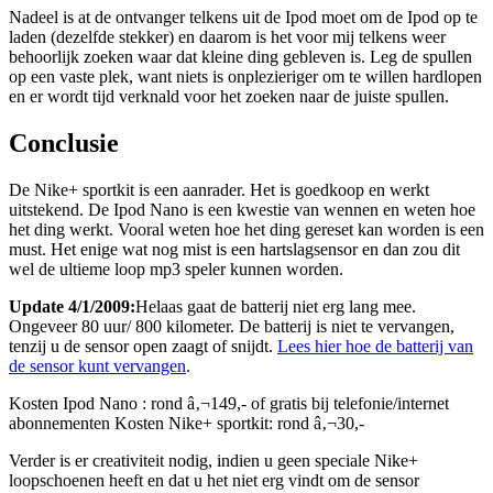
Nadeel is at de ontvanger telkens uit de Ipod moet om de Ipod op te
laden (dezelfde stekker) en daarom is het voor mij telkens weer
behoorlijk zoeken waar dat kleine ding gebleven is. Leg de spullen
op een vaste plek, want niets is onplezieriger om te willen hardlopen
en er wordt tijd verknald voor het zoeken naar de juiste spullen.
Conclusie
De Nike+ sportkit is een aanrader. Het is goedkoop en werkt
uitstekend. De Ipod Nano is een kwestie van wennen en weten hoe
het ding werkt. Vooral weten hoe het ding gereset kan worden is een
must. Het enige wat nog mist is een hartslagsensor en dan zou dit
wel de ultieme loop mp3 speler kunnen worden.
Update 4/1/2009:
Helaas gaat de batterij niet erg lang mee.
Ongeveer 80 uur/ 800 kilometer. De batterij is niet te vervangen,
tenzij u de sensor open zaagt of snijdt.
Lees hier hoe de batterij van
de sensor kunt vervangen
.
Kosten Ipod Nano : rond â‚¬149,- of gratis bij telefonie/internet
abonnementen Kosten Nike+ sportkit: rond â‚¬30,-
Verder is er creativiteit nodig, indien u geen speciale Nike+
loopschoenen heeft en dat u het niet erg vindt om de sensor