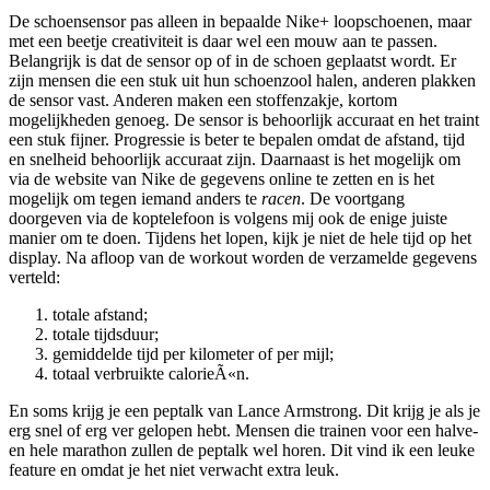
De schoensensor pas alleen in bepaalde Nike+ loopschoenen, maar
met een beetje creativiteit is daar wel een mouw aan te passen.
Belangrijk is dat de sensor op of in de schoen geplaatst wordt. Er
zijn mensen die een stuk uit hun schoenzool halen, anderen plakken
de sensor vast. Anderen maken een stoffenzakje, kortom
mogelijkheden genoeg. De sensor is behoorlijk accuraat en het traint
een stuk fijner. Progressie is beter te bepalen omdat de afstand, tijd
en snelheid behoorlijk accuraat zijn. Daarnaast is het mogelijk om
via de website van Nike de gegevens online te zetten en is het
mogelijk om tegen iemand anders te
racen
. De voortgang
doorgeven via de koptelefoon is volgens mij ook de enige juiste
manier om te doen. Tijdens het lopen, kijk je niet de hele tijd op het
display. Na afloop van de workout worden de verzamelde gegevens
verteld:
totale afstand;
totale tijdsduur;
gemiddelde tijd per kilometer of per mijl;
totaal verbruikte calorieÃ«n.
En soms krijg je een peptalk van Lance Armstrong. Dit krijg je als je
erg snel of erg ver gelopen hebt. Mensen die trainen voor een halve-
en hele marathon zullen de peptalk wel horen. Dit vind ik een leuke
feature en omdat je het niet verwacht extra leuk.