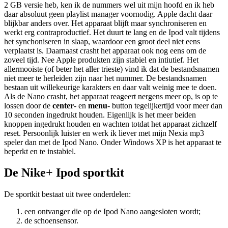
2 GB versie heb, ken ik de nummers wel uit mijn hoofd en ik heb
daar absoluut geen playlist manager voornodig. Apple dacht daar
blijkbar anders over. Het apparaat blijft maar synchroniseren en
werkt erg contraproductief. Het duurt te lang en de Ipod valt tijdens
het synchoniseren in slaap, waardoor een groot deel niet eens
verplaatst is. Daarnaast crasht het apparaat ook nog eens om de
zoveel tijd. Nee Apple produkten zijn stabiel en intiutief. Het
allermooiste (of beter het aller trieste) vind ik dat de bestandsnamen
niet meer te herleiden zijn naar het nummer. De bestandsnamen
bestaan uit willekeurige karakters en daar valt weinig mee te doen.
Als de Nano crasht, het apparaat reageert nergens meer op, is op te
lossen door de
center
- en
menu
- button tegelijkertijd voor meer dan
10 seconden ingedrukt houden. Eigenlijk is het meer beiden
knoppen ingedrukt houden en wachten totdat het apparaat zichzelf
reset. Persoonlijk luister en werk ik liever met mijn Nexia mp3
speler dan met de Ipod Nano. Onder Windows XP is het apparaat te
beperkt en te instabiel.
De Nike+ Ipod sportkit
De sportkit bestaat uit twee onderdelen:
een ontvanger die op de Ipod Nano aangesloten wordt;
de schoensensor.