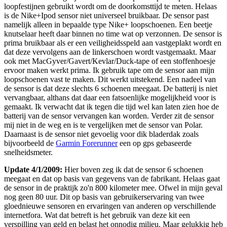
loopfestijnen gebruikt wordt om de doorkomsttijd te meten. Helaas
is de Nike+Ipod sensor niet universeel bruikbaar. De sensor past
namelijk alleen in bepaalde type Nike+ loopschoenen. Een beetje
knutselaar heeft daar binnen no time wat op verzonnen. De sensor is
prima bruikbaar als er een veiligheidsspeld aan vastgeplakt wordt en
dat deze vervolgens aan de linkerschoen wordt vastgemaakt. Maar
ook met MacGyver/Gavert/Kevlar/Duck-tape of een stoffenhoesje
ervoor maken werkt prima. Ik gebruik tape om de sensor aan mijn
loopschoenen vast te maken. Dit werkt uitstekend. Een nadeel van
de sensor is dat deze slechts 6 schoenen meegaat. De batterij is niet
vervangbaar, althans dat daar een fatsoenlijke mogelijkheid voor is
gemaakt. Ik verwacht dat ik tegen die tijd wel kan laten zien hoe de
batterij van de sensor vervangen kan worden. Verder zit de sensor
mij niet in de weg en is te vergelijken met de sensor van Polar.
Daarnaast is de sensor niet gevoelig voor dik bladerdak zoals
bijvoorbeeld de
Garmin Forerunner
een op gps gebaseerde
snelheidsmeter.
Update 4/1/2009:
Hier boven zeg ik dat de sensor 6 schoenen
meegaat en dat op basis van gegevens van de fabrikant. Helaas gaat
de sensor in de praktijk zo'n 800 kilometer mee. Ofwel in mijn geval
nog geen 80 uur. Dit op basis van gebruikerservaring van twee
gloednieuwe sensoren en ervaringen van anderen op verschillende
internetfora. Wat dat betreft is het gebruik van deze kit een
verspilling van geld en belast het onnodig milieu. Maar gelukkig heb