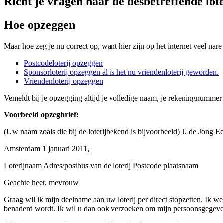
Richt je vragen naar de desbetreffende lote
Hoe opzeggen
Maar hoe zeg je nu correct op, want hier zijn op het internet veel nare
Postcodeloterij opzeggen
Sponsorloterij opzeggen al is het nu vriendenloterij geworden.
Vriendenloterij opzeggen
Vemeldt bij je opzegging altijd je volledige naam, je rekeningnumme
Voorbeeld opzegbrief:
(Uw naam zoals die bij de loterijbekend is bijvoorbeeld) J. de Jon
Amsterdam 1 januari 2011,
Loterijnaam Adres/postbus van de loterij Postcode plaatsnaam
Geachte heer, mevrouw
Graag wil ik mijn deelname aan uw loterij per direct stopzetten. Ik wen
benaderd wordt. Ik wil u dan ook verzoeken om mijn persoonsgegeven