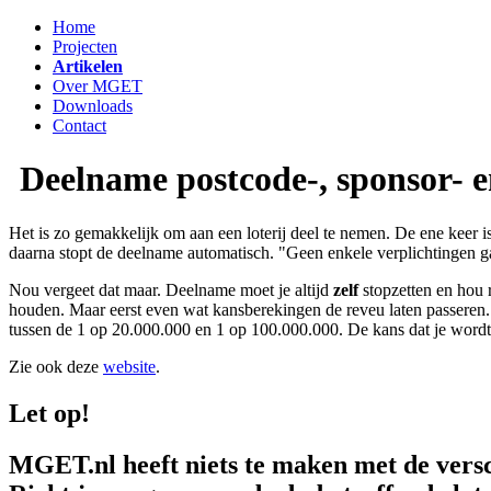
Home
Projecten
Artikelen
Over MGET
Downloads
Contact
Deelname postcode-, sponsor- en
Het is zo gemakkelijk om aan een loterij deel te nemen. De ene keer is
daarna stopt de deelname automatisch. "Geen enkele verplichtingen ga
Nou vergeet dat maar. Deelname moet je altijd
zelf
stopzetten en hou 
houden. Maar eerst even wat kansberekingen de reveu laten passeren. De
tussen de 1 op 20.000.000 en 1 op 100.000.000. De kans dat je wordt aa
Zie ook deze
website
.
Let op!
MGET.nl heeft niets te maken met de versc