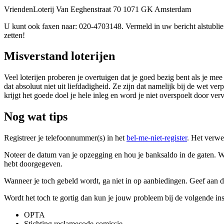
VriendenLoterij Van Eeghenstraat 70 1071 GK Amsterdam
U kunt ook faxen naar: 020-4703148. Vermeld in uw bericht alstublie
zetten!
Misverstand loterijen
Veel loterijen proberen je overtuigen dat je goed bezig bent als je 
dat absoluut niet uit liefdadigheid. Ze zijn dat namelijk bij de wet v
krijgt het goede doel je hele inleg en word je niet overspoelt door verv
Nog wat tips
Registreer je telefoonnummer(s) in het
bel-me-niet-register
. Het verwe
Noteer de datum van je opzegging en hou je banksaldo in de gaten. Wann
hebt doorgegeven.
Wanneer je toch gebeld wordt, ga niet in op aanbiedingen. Geef aan da
Wordt het toch te gortig dan kun je jouw probleem bij de volgende ins
OPTA
Stichting reclamecode comissie