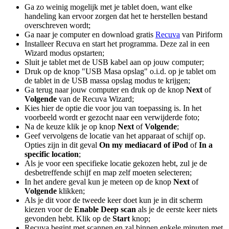
Ga zo weinig mogelijk met je tablet doen, want elke
handeling kan ervoor zorgen dat het te herstellen bestand
overschreven wordt;
Ga naar je computer en download gratis
Recuva
van Piriform
Installeer Recuva en start het programma. Deze zal in een
Wizard modus opstarten;
Sluit je tablet met de USB kabel aan op jouw computer;
Druk op de knop "USB Masa opslag" o.i.d. op je tablet om
de tablet in de USB massa opslag modus te krijgen;
Ga terug naar jouw computer en druk op de knop
Next
of
Volgende
van de Recuva Wizard;
Kies hier de optie die voor jou van toepassing is. In het
voorbeeld wordt er gezocht naar een verwijderde foto;
Na de keuze klik je op knop
Next
of
Volgende
;
Geef vervolgens de locatie van het apparaat of schijf op.
Opties zijn in dit geval
On my mediacard of iPod
of
In a
specific location
;
Als je voor een specifieke locatie gekozen hebt, zul je de
desbetreffende schijf en map zelf moeten selecteren;
In het andere geval kun je meteen op de knop
Next
of
Volgende
klikken;
Als je dit voor de tweede keer doet kun je in dit scherm
kiezen voor de
Enable Deep scan
als je de eerste keer niets
gevonden hebt. Klik op de
Start
knop;
Recuva begint met scannen en zal binnen enkele minuten met