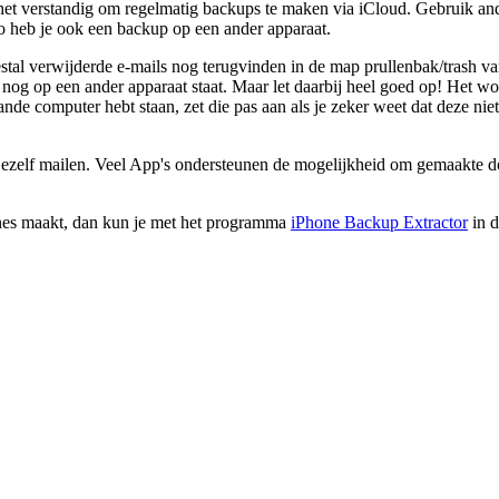
 het verstandig om regelmatig backups te maken via iCloud. Gebruik an
o heb je ook een backup op een ander apparaat.
tal verwijderde e-mails nog terugvinden in de map prullenbak/trash van
tje nog op een ander apparaat staat. Maar let daarbij heel goed op! Het 
ande computer hebt staan, zet die pas aan als je zeker weet dat deze nie
jezelf mailen. Veel App's ondersteunen de mogelijkheid om gemaakte do
unes maakt, dan kun je met het programma
iPhone Backup Extractor
in d