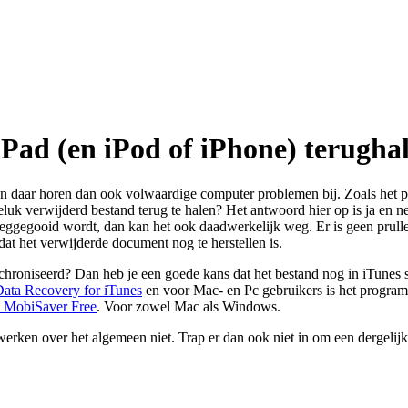
Pad (en iPod of iPhone) terugha
n daar horen dan ook volwaardige computer problemen bij. Zoals het 
luk verwijderd bestand terug te halen? Het antwoord hier op is ja en n
weggegooid wordt, dan kan het ook daadwerkelijk weg. Er is geen prullen
dat het verwijderde document nog te herstellen is.
chroniseerd? Dan heb je een goede kans dat het bestand nog in iTunes st
ata Recovery for iTunes
en voor Mac- en Pc gebruikers is het progr
 MobiSaver Free
. Voor zowel Mac als Windows.
werken over het algemeen niet. Trap er dan ook niet in om een dergelij