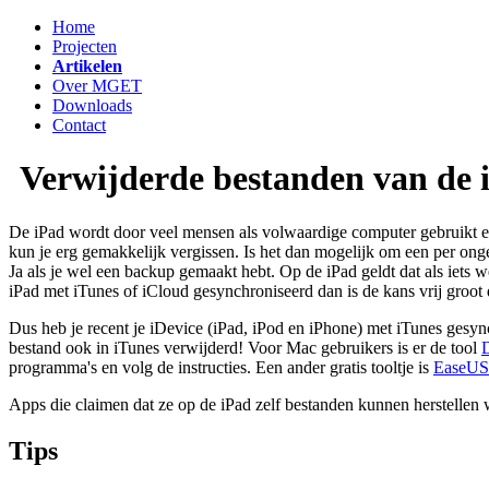
Home
Projecten
Artikelen
Over MGET
Downloads
Contact
Verwijderde bestanden van de i
De iPad wordt door veel mensen als volwaardige computer gebruikt e
kun je erg gemakkelijk vergissen. Is het dan mogelijk om een per onge
Ja als je wel een backup gemaakt hebt. Op de iPad geldt dat als iets 
iPad met iTunes of iCloud gesynchroniseerd dan is de kans vrij groot 
Dus heb je recent je iDevice (iPad, iPod en iPhone) met iTunes gesyn
bestand ook in iTunes verwijderd! Voor Mac gebruikers is er de tool
D
programma's en volg de instructies. Een ander gratis tooltje is
EaseUS
Apps die claimen dat ze op de iPad zelf bestanden kunnen herstellen 
Tips