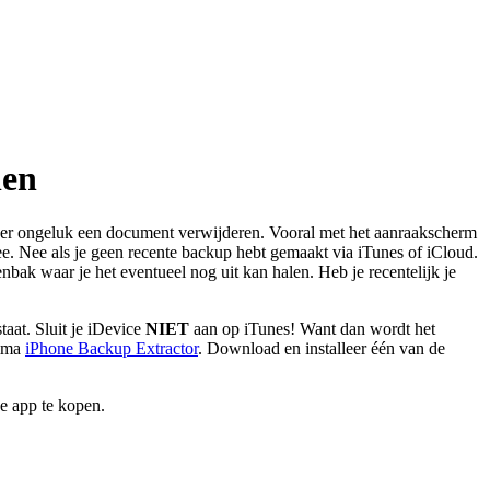
len
per ongeluk een document verwijderen. Vooral met het aanraakscherm
ee. Nee als je geen recente backup hebt gemaakt via iTunes of iCloud.
bak waar je het eventueel nog uit kan halen. Heb je recentelijk je
aat. Sluit je iDevice
NIET
aan op iTunes! Want dan wordt het
amma
iPhone Backup Extractor
. Download en installeer één van de
ke app te kopen.