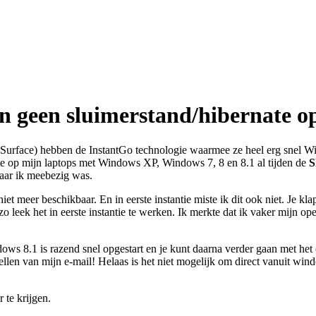
n geen sluimerstand/hibernate o
Surface) hebben de InstantGo technologie waarmee ze heel erg snel Wind
kte op mijn laptops met Windows XP, Windows 7, 8 en 8.1 al tijden de
S
aar ik meebezig was.
niet meer beschikbaar. En in eerste instantie miste ik dit ook niet. Je kla
zo leek het in eerste instantie te werken. Ik merkte dat ik vaker mijn o
ows 8.1 is razend snel opgestart en je kunt daarna verder gaan met he
llen van mijn e-mail! Helaas is het niet mogelijk om direct vanuit wi
 te krijgen.