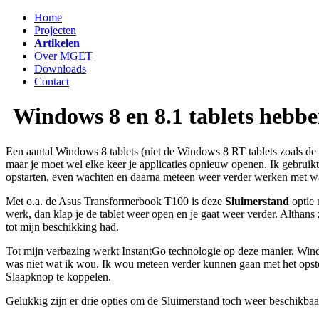
Home
Projecten
Artikelen
Over MGET
Downloads
Contact
Windows 8 en 8.1 tablets hebbe
Een aantal Windows 8 tablets (niet de Windows 8 RT tablets zoals de 
maar je moet wel elke keer je applicaties opnieuw openen. Ik gebrui
opstarten, even wachten en daarna meteen weer verder werken met w
Met o.a. de Asus Transformerbook T100 is deze
Sluimerstand
optie 
werk, dan klap je de tablet weer open en je gaat weer verder. Althans 
tot mijn beschikking had.
Tot mijn verbazing werkt InstantGo technologie op deze manier. Wind
was niet wat ik wou. Ik wou meteen verder kunnen gaan met het opste
Slaapknop te koppelen.
Gelukkig zijn er drie opties om de Sluimerstand toch weer beschikbaar