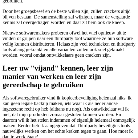
gebruiken.
Door het groepsbesef en de beste willen zijn, zullen crackers altijd
blijven bestaan. De samenstelling zal wijzigen, maar de vergaarde
kennis zal overgedragen worden en daar zit hem ook de kneep.
Nieuwe softwaremakers proberen ofwel het wiel opnieuw uit te
vinden of grijpen naar een thirdparty tool waarmee ze hun software
veilig kunnen distributeren. Helaas zijn veel technieken en thirdparty
tools allang gekraakt en alle varianten zullen ook snel gekraakt
worden, vooral omdat ontwikkelaars geen crackers zijn.
Leer uw "vijand" kennen, leer zijn
manier van werken en leer zijn
gereedschap te gebruiken
Als softwaregebruiker vind ik kopieerbeveiliging helemaal niks, ik
kan geen legale backup maken, iets waar ik als nederlandse
ingezetene recht op heb (althans nu nog). Als ontwikkelaar wil ik
niet, dat mijn produkten zomaar gestolen kunnen worden. En
daarom wil ik het stelen indammen of eigenlijk helemaal onmogelijk
maken. Eerder heb ik aangegeven dat Thirdparty beveiligins tools
nauwelijks werken om het echte kraken tegen te gaan. Hoe moet ik
dan te werk gaan?