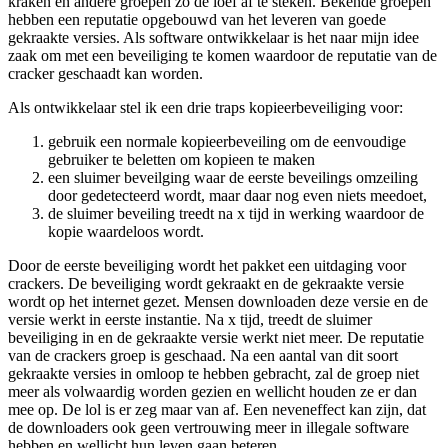
kraken en andere groepen zo de loef af te steken. Bekende groepen
hebben een reputatie opgebouwd van het leveren van goede
gekraakte versies. Als software ontwikkelaar is het naar mijn idee
zaak om met een beveiliging te komen waardoor de reputatie van de
cracker geschaadt kan worden.
Als ontwikkelaar stel ik een drie traps kopieerbeveiliging voor:
gebruik een normale kopieerbeveiling om de eenvoudige
gebruiker te beletten om kopieen te maken
een sluimer beveilging waar de eerste beveilings omzeiling
door gedetecteerd wordt, maar daar nog even niets meedoet,
de sluimer beveiling treedt na x tijd in werking waardoor de
kopie waardeloos wordt.
Door de eerste beveiliging wordt het pakket een uitdaging voor
crackers. De beveiliging wordt gekraakt en de gekraakte versie
wordt op het internet gezet. Mensen downloaden deze versie en de
versie werkt in eerste instantie. Na x tijd, treedt de sluimer
beveiliging in en de gekraakte versie werkt niet meer. De reputatie
van de crackers groep is geschaad. Na een aantal van dit soort
gekraakte versies in omloop te hebben gebracht, zal de groep niet
meer als volwaardig worden gezien en wellicht houden ze er dan
mee op. De lol is er zeg maar van af. Een neveneffect kan zijn, dat
de downloaders ook geen vertrouwing meer in illegale software
hebben en wellicht hun leven gaan beteren.